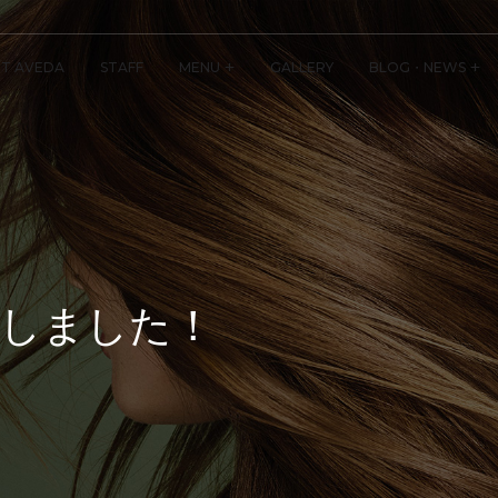
T AVEDA
STAFF
MENU
GALLERY
BLOG・NEWS
しました！