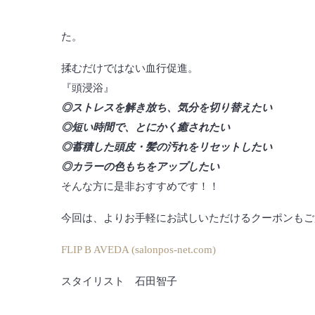
た。
揉むだけではない血行促進。
『頭浸浴』
◎ストレスを解き放ち、気分を切り替えたい
◎短い時間で、とにかく癒されたい
◎蓄積した頭皮・髪の汚れをリセットしたい
◎カラーの色もちをアップしたい
そんな方に是非おすすめです！！
今回は、よりお手軽にお試しいただけるクーポンもご
FLIP B AVEDA (salonpos-net.com)
スタイリスト 石田智子