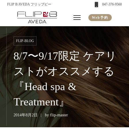
FLIP B AVEDA フリップビー
047-376-9560
Web予約
FLIP-BLOG
8/7〜9/17限定 ケアリ
ストがオススメする
『Head spa &
Treatment』
2014年8月2日
by
flip-master