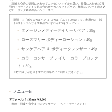
（頭皮と心身の状態にあわせてエッセンスオイルを選び、髪質にあわせた2種
類のトリートメントを組み合わせたカスタマイズケア。植物のパワーを吹き込
むヒーリング効果の高いヘッドスパ）
期間中に「ボタニカルヘア ＆ スカルプスパ：90min」をご利用の方、以
下4種トラベルサイズ製品のいずれか1つをプレゼント
ダメージレメディーデイリーリペア：39g
ローズマリー ボディーローション：49g
サンケアヘア ＆ ボディークレンザー：49g
カラーコンサーブ デイリーカラープロテク
ト：39g
※数に限りがありますのでお早めにご利用くださいませ。
メニューB
アフタースパ：35min ￥5,000
（個室・頭皮〜背中までのマッサージ ＋ ヘアトリートメント）