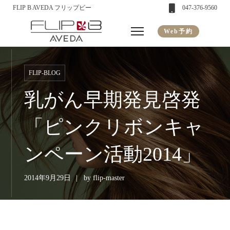
FLIP B AVEDA フリップビー
047-376-9560
Web予約
FLIP-BLOG
乳がん早期発見啓発
「ピンクリボンキャ
ンペーン活動2014」
2014年9月29日
by
flip-master