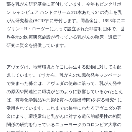
部を乳がん研究基金に寄付しています。今年もピンクリボ
ン シャンピュア ハンドクリームの1本あたり$4の売上を乳
がん研究基金(BCRF)*に寄付します。同基金は、1993年にエ
ヴリン・H・ローダーによって設立された非営利団体で、世
界各地の医療研究施設が行っている乳がんの臨床・遺伝子
研究に資金を提供しています。
アヴェダは、地球環境とそこに共生する動物に対しても配
慮しています。ですから、乳がんの知識啓発キャンペーン
で集まった募金は、アヴェダの使命に沿って、乳がん発生
の原因や関連性に環境がどのように影響しているか(たとえ
ば、有毒化学製品や汚染物質への露出時間)を探る研究* に
活用されています。これまでの長年にわたるアヴェダの募
金により、環境露出と乳がんに対する遺伝的感受性の相関
関係の研究を行っているニューヨークのコロンビア大学の