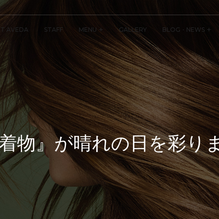
T AVEDA
STAFF
MENU
GALLERY
BLOG・NEWS
着物』が晴れの日を彩り