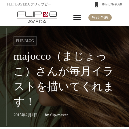
FLIP B AVEDA フリップビー
047-376-9560
Web予約
FLIP-BLOG
majocco（まじょっ
こ）さんが毎月イラ
ストを描いてくれま
す！
2015年2月1日
by
flip-master