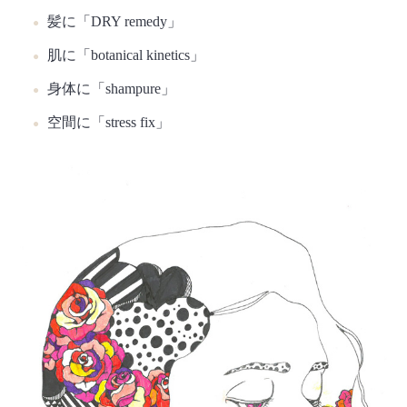
髪に「DRY remedy」
肌に「botanical kinetics」
身体に「shampure」
空間に「stress fix」