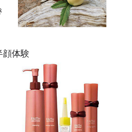
き
半顔体験
。