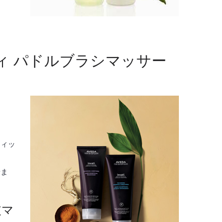
ィ パドルブラシマッサー
フィッ
せま
皮マ