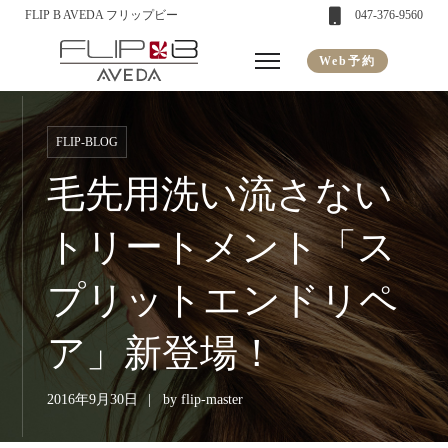
FLIP B AVEDA フリップビー
047-376-9560
Web予約
FLIP-BLOG
毛先用洗い流さない
トリートメント「ス
プリットエンドリペ
ア」新登場！
2016年9月30日
by
flip-master