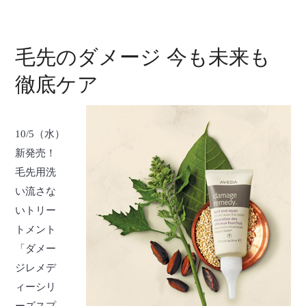
毛先のダメージ 今も未来も
徹底ケア
10/5（水）
新発売！
毛先用洗
い流さな
いトリー
トメント
「ダメー
ジレメデ
ィーシリ