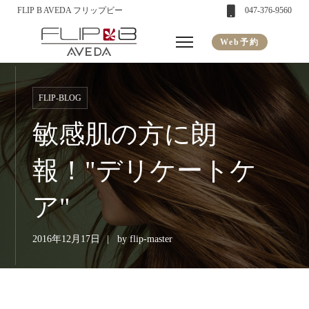
FLIP B AVEDA フリップビー
047-376-9560
Web予約
FLIP-BLOG
敏感肌の方に朗
報！"デリケートケ
ア"
2016年12月17日
by
flip-master