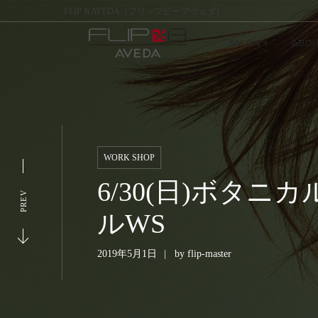
FLIP B AVEDA（フリップビー アヴェダ）
SALON
ABOU
WORK SHOP
6/30(日)ボタ
PREV
ルWS
2019年5月1日
by
flip-master