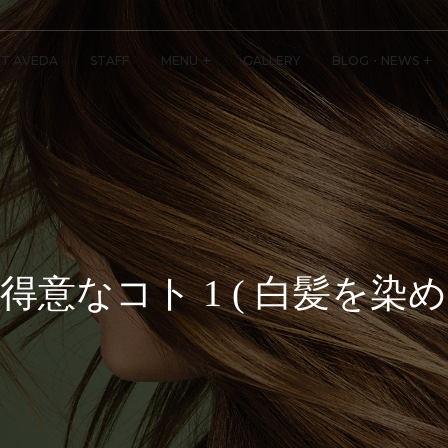
T AVEDA
STAFF
MENU
GALLERY
BLOG・NEWS
意なコト 1 ( 白髪を染める