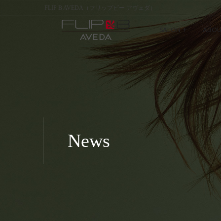
FLIP B AVEDA（フリップビー アヴェダ）
SALON
ABOU
News