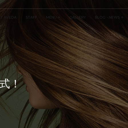
T AVEDA
STAFF
MENU
GALLERY
BLOG・NEWS
式！