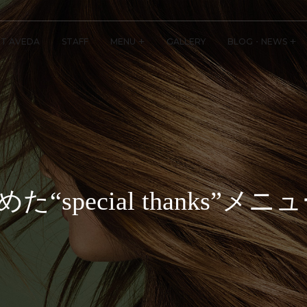
T AVEDA
STAFF
MENU
GALLERY
BLOG・NEWS
special thanks”メニ