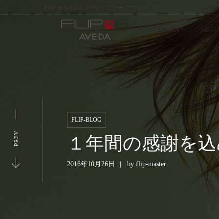
FLIP B AVEDA（フリップビー アヴェダ）
SALON
ABOU
FLIP-BLOG
PREV
１年間の感謝を込めた“
2016年10月26日
by
flip-master