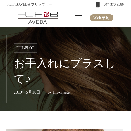
FLIP B AVEDA フリップビー
047-376-9560
Web予約
FLIP-BLOG
お手入れにプラスし
て♪
2019年5月10日
by
flip-master