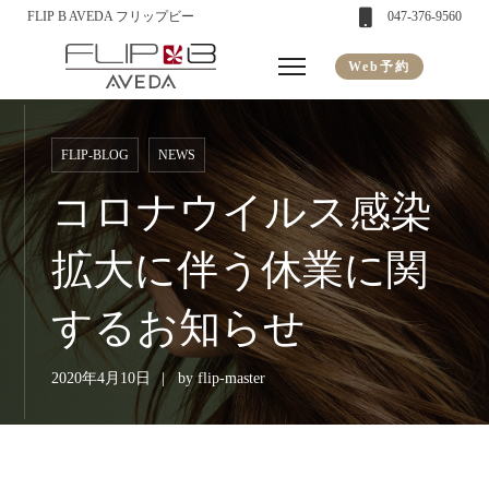
FLIP B AVEDA フリップビー
047-376-9560
Web予約
FLIP-BLOG
NEWS
コロナウイルス感染
拡大に伴う休業に関
するお知らせ
2020年4月10日
by
flip-master