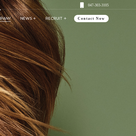
047-303-3105
PANY
NEWS
RECRUIT
Contact Now