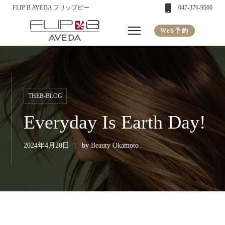
FLIP B AVEDA フリップビー
047-376-9560
Web予約
THEB-BLOG
Everyday Is Earth Day!
2024年4月20日
by
Beauty Okamoto