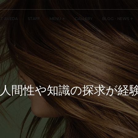
T AVEDA
STAFF
MENU
GALLERY
BLOG・NEWS
人間性や知識の探求が経