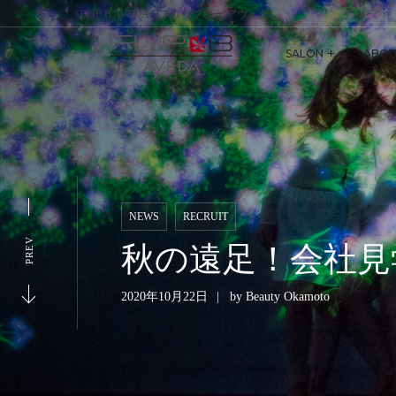
FLIP B AVEDA（フリップビー アヴェダ）
SALON
ABOU
NEWS
RECRUIT
PREV
秋の遠足！会社見学
2020年10月22日
by
Beauty Okamoto