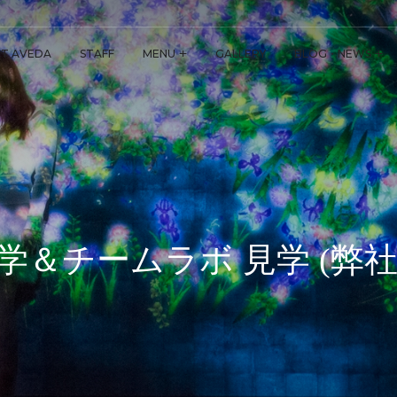
T AVEDA
STAFF
MENU
GALLERY
BLOG・NEWS
＆チームラボ 見学 (弊社