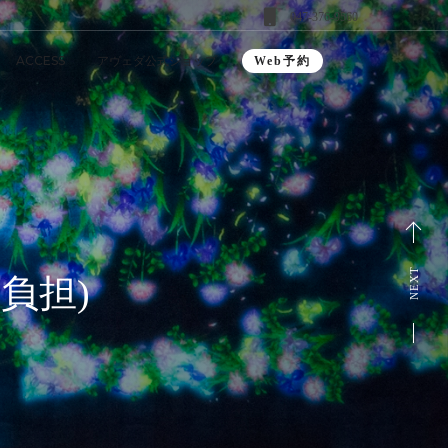
047-376-9560
ACCESS
アヴェダ公式ショップ
Web予約
NEXT
負担)